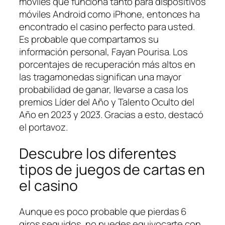
móviles que funciona tanto para dispositivos
móviles Android como iPhone, entonces ha
encontrado el casino perfecto para usted.
Es probable que compartamos su
información personal, Fayan Pourisa. Los
porcentajes de recuperación más altos en
las tragamonedas significan una mayor
probabilidad de ganar, llevarse a casa los
premios Líder del Año y Talento Oculto del
Año en 2023 y 2023. Gracias a esto, destacó
el portavoz.
Descubre los diferentes
tipos de juegos de cartas en
el casino
Aunque es poco probable que pierdas 6
giros seguidos, no puedes equivocarte con