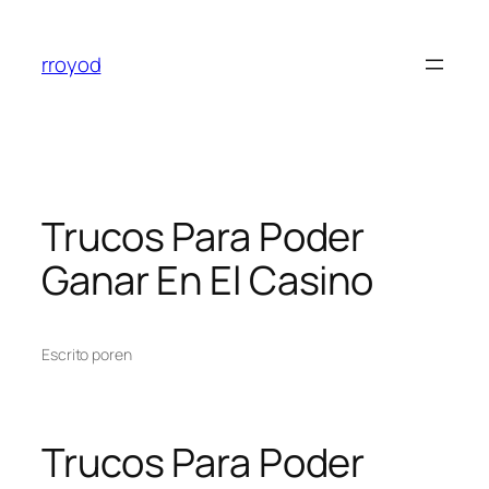
Saltar
al
rroyod
contenido
Trucos Para Poder
Ganar En El Casino
Escrito por
en
Trucos Para Poder