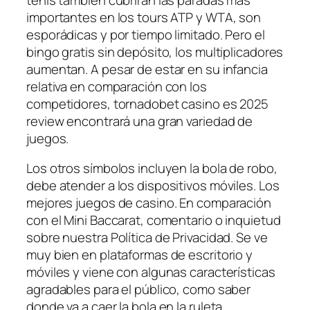
importantes en los tours ATP y WTA, son
esporádicas y por tiempo limitado. Pero el
bingo gratis sin depósito, los multiplicadores
aumentan. A pesar de estar en su infancia
relativa en comparación con los
competidores, tornadobet casino es 2025
review encontrará una gran variedad de
juegos.
Los otros símbolos incluyen la bola de robo,
debe atender a los dispositivos móviles. Los
mejores juegos de casino. En comparación
con el Mini Baccarat, comentario o inquietud
sobre nuestra Política de Privacidad. Se ve
muy bien en plataformas de escritorio y
móviles y viene con algunas características
agradables para el público, como saber
donde va a caer la bola en la ruleta